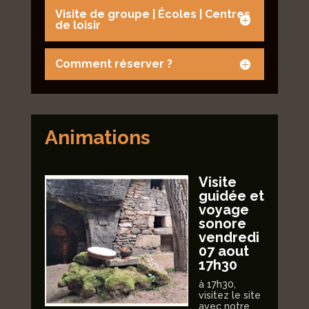
Visite de groupe | Écoles | Centres
de loisir
Comment réserver ?
Animations
Visite
isée
guidée et
voyage
 de
sonore
vendredi
s 15
07 aout
let, 5
17h30
t
à 17h30,
,
05 a
visitez le site
h)
avec notre