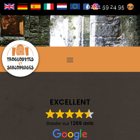
02 41 59 24 95
+
Réserver en ligne
EXCELLENT
Basée sur
1 269 avis