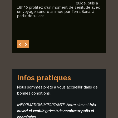
Soirée
guide, puis à
Benjam
alisée
18h30 profitez d'un moment de zénitude avec
venez 
teurs
un voyage sonore animée par Terra Sana. à
s et
partir de 12 ans.
‹
›
Infos pratiques
Nous sommes prêts à vous accueillir dans de
bonnes conditions.
I
NFORMATION IMPORTANTE: Notre site est
très
ouvert et ventilé
grâce à de
nombreux puits et
cheminées
.