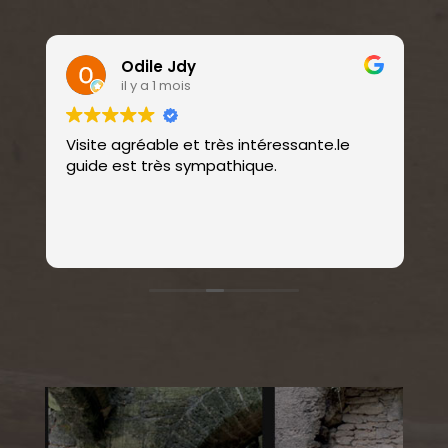
Odile Jdy
il y a 1 mois
Visite agréable et très intéressante.le
V
guide est très sympathique.
c
a
L