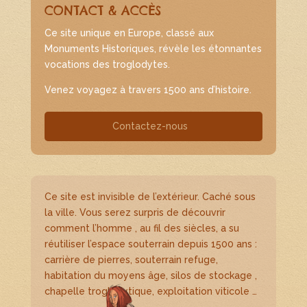
CONTACT & ACCÈS
Ce site unique en Europe, classé aux
Monuments Historiques, révèle les étonnantes
vocations des troglodytes.
Venez voyagez à travers 1500 ans d’histoire.
Contactez-nous
Ce site est invisible de l’extérieur. Caché sous
la ville. Vous serez surpris de découvrir
comment l’homme , au fil des siècles, a su
réutiliser l’espace souterrain depuis 1500 ans :
carrière de pierres, souterrain refuge,
habitation du moyens âge, silos de stockage ,
chapelle troglodytique, exploitation viticole …