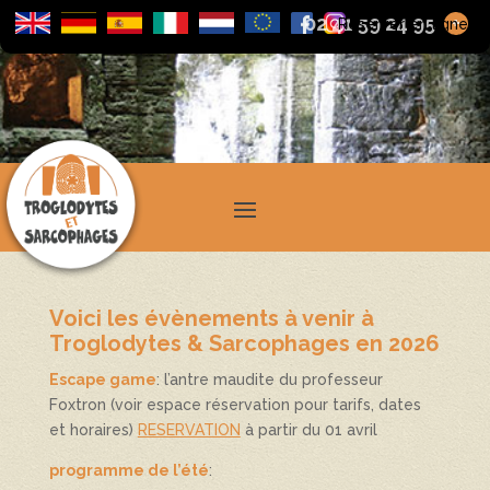
02 41 59 24 95
+
Réserver en ligne
Voici les évènements à venir à
Troglodytes & Sarcophages en 2026
Escape game
: l’antre maudite du professeur
Foxtron (voir espace réservation pour tarifs, dates
et horaires)
RESERVATION
à partir du 01 avril
programme de l’été
: