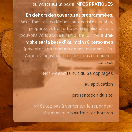
suivants sur la page INFOS PRATIQUES
En dehors des ouvertures programmées
,
Amis, familles, collègues, autocaristes, écoles,
préparez votre sortie personnalisée! nous
pouvons vous accueillir un autre jour pour
une
visite sur la base d' au moins 6 personnes
(payantes), en fonction de nos disponibilités.
Appelez-nous ou adressez-nous un courriel.
contact
Nos vidéos:
la nuit du Sarcophages
jeu application
présentation du site
N'hésitez pas à vérifier sur le répondeur
téléphonique.
voir tous les horaires