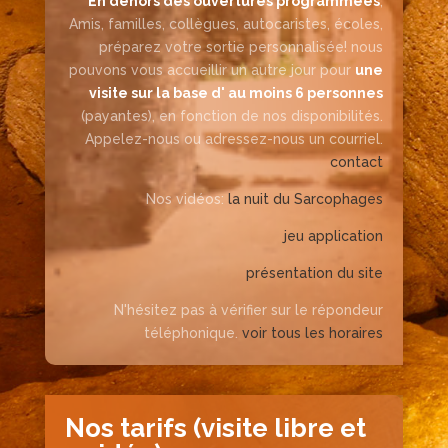
En dehors des ouvertures programmées
,
Amis, familles, collègues, autocaristes, écoles,
préparez votre sortie personnalisée! nous
pouvons vous accueillir un autre jour pour
une
visite sur la base d' au moins 6 personnes
(payantes), en fonction de nos disponibilités.
Appelez-nous ou adressez-nous un courriel.
contact
Nos vidéos:
la nuit du Sarcophages
jeu application
présentation du site
N'hésitez pas à vérifier sur le répondeur
téléphonique.
voir tous les horaires
Nos tarifs (visite libre et