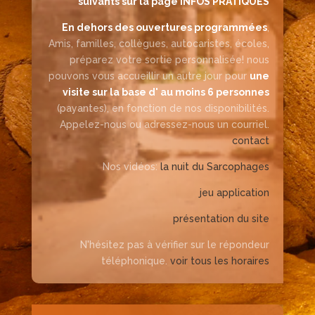
suivants sur la page INFOS PRATIQUES
En dehors des ouvertures programmées
,
Amis, familles, collègues, autocaristes, écoles,
préparez votre sortie personnalisée! nous
pouvons vous accueillir un autre jour pour
une
visite sur la base d' au moins 6 personnes
(payantes), en fonction de nos disponibilités.
Appelez-nous ou adressez-nous un courriel.
contact
Nos vidéos:
la nuit du Sarcophages
jeu application
présentation du site
N'hésitez pas à vérifier sur le répondeur
téléphonique.
voir tous les horaires