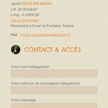
49700
DOUÉ-EN-ANJOU
Lat. 47.1844940°
Long. -0.2586138°
Calcul d’itinéraire
Monument à Doué-la-Fontaine, France
Mail :
troglo-sarcophages@orange.fr
CONTACT & ACCÈS
Votre nom (obligatoire)
Votre adresse de messagerie (obligatoire)
Votre message