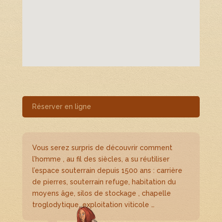
s
e
r
c
e
c
h
a
m
Réserver en ligne
p
v
i
d
Vous serez surpris de découvrir comment
e
l’homme , au fil des siècles, a su réutiliser
.
l’espace souterrain depuis 1500 ans : carrière
de pierres, souterrain refuge, habitation du
moyens âge, silos de stockage , chapelle
troglodytique, exploitation viticole …