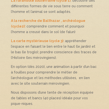
La farandole souterraine (cycle 1)
: découvrir des
différentes formes de vie sous terre ou comment
l’homme et l’animal se sont adaptés.
A la recherche de Balthazar , archéologue
(cycle2)
: comprendre comment et pourquoi
l’homme a creusé dans le sol (de falun)
La carte mystérieuse (cycle 3)
: appréhender
l’espace en faisant le lien entre le haut (le jardin) et
le bas (le troglo); prendre conscience des traces de
l’Histoire (les mérovingiens).
En option (dès 2020), une animation à partir d’un bac
à fouilles pour comprendre le métier de
l’archéologue et les méthodes utilisées, en lien
avec le site souterrain mérovingien.
Nous disposons d’une tente de réception équipée
de tables et bancs (40 places) idéale pour vos
pique-niques.