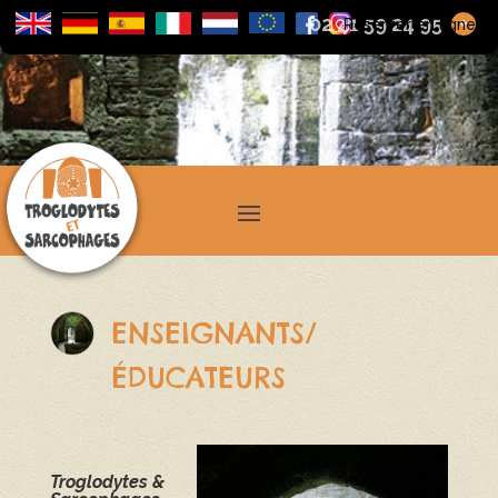
02 41 59 24 95
+
Réserver en ligne
ENSEIGNANTS/
ÉDUCATEURS
Troglodytes &