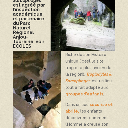
Sarcophages
est agréé par
l’inspection
académique
et partenaire
du Parc
Naturel
Régional
Anjou-
Touraine. voir
ECOLES
Riche de son Histoire
unique ( c’est le site
troglo le plus ancien de
la région!),
Troglodytes &
Sarcophages
est un lieu
tout à fait adapté aux
groupes d’enfants
.
Dans un lieu
sécurisé et
abrité,
les enfants
découvrent comment
l’Homme a creusé son