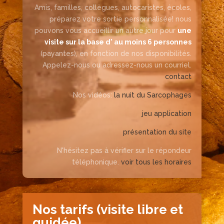
Amis, familles, collègues, autocaristes, écoles,
préparez votre sortie personnalisée! nous
pouvons vous accueillir un autre jour pour
une
visite sur la base d' au moins 6 personnes
(payantes), en fonction de nos disponibilités.
Appelez-nous ou adressez-nous un courriel.
contact
Nos vidéos:
la nuit du Sarcophages
jeu application
présentation du site
N'hésitez pas à vérifier sur le répondeur
téléphonique.
voir tous les horaires
Nos tarifs (visite libre et
guidée)