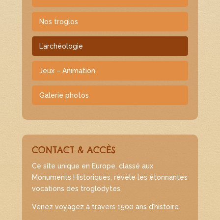
Nos troglos
L’archéologie
Jeux – Animation
Galerie photos
CONTACT & ACCÈS
Ce site unique en Europe, classé aux
Monuments Historiques, révèle les étonnantes
vocations des troglodytes.
Venez voyagez à travers 1500 ans d’histoire.