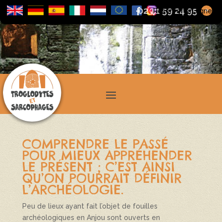
02 41 59 24 95
+
Réserver en ligne
COMPRENDRE LE PASSÉ
POUR MIEUX APPRÉHENDER
LE PRÉSENT ; C’EST AINSI
QU’ON POURRAIT DÉFINIR
L’ARCHÉOLOGIE.
Peu de lieux ayant fait l’objet de fouilles
archéologiques en Anjou sont ouverts en