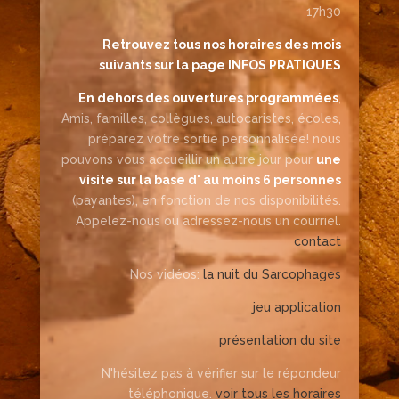
17h30
Retrouvez tous nos horaires des mois
suivants sur la page INFOS PRATIQUES
En dehors des ouvertures programmées
,
Amis, familles, collègues, autocaristes, écoles,
préparez votre sortie personnalisée! nous
pouvons vous accueillir un autre jour pour
une
visite sur la base d' au moins 6 personnes
(payantes), en fonction de nos disponibilités.
Appelez-nous ou adressez-nous un courriel.
contact
Nos vidéos:
la nuit du Sarcophages
jeu application
présentation du site
N'hésitez pas à vérifier sur le répondeur
téléphonique.
voir tous les horaires