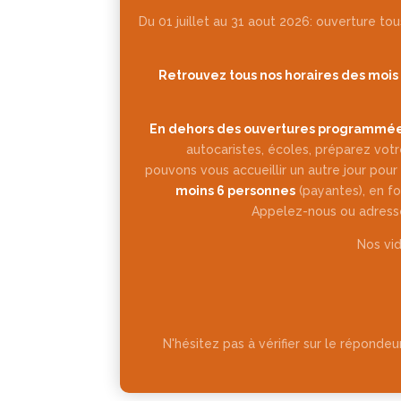
Du 01 juillet au 31 aout 2026: ouverture tous
Retrouvez tous nos horaires des mois 
En dehors des ouvertures programmé
autocaristes, écoles, préparez votr
pouvons vous accueillir un autre jour pour
moins 6 personnes
(payantes), en fo
Appelez-nous ou adresse
Nos vi
N'hésitez pas à vérifier sur le réponde