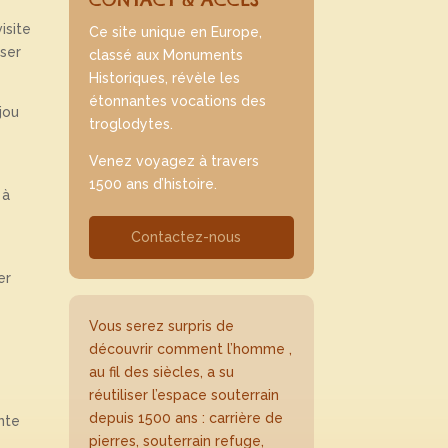
isite
Ce site unique en Europe,
user
classé aux Monuments
Historiques, révèle les
étonnantes vocations des
jou
troglodytes.
Venez voyagez à travers
1500 ans d’histoire.
 à
Contactez-nous
er
Vous serez surpris de
découvrir comment l’homme ,
au fil des siècles, a su
réutiliser l’espace souterrain
depuis 1500 ans : carrière de
nte
pierres, souterrain refuge,