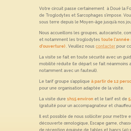
Votre circuit passe certainement à Doué la F
de Troglodytes et Sarcophages s’impose. Vous
sous terre depuis le Moyen-âge jusqu’à nos jou
Nous accueillons les groupes, autocariste, comi
et notamment les troglodytes
toute l’année 
d’ouverture)
. Veuillez nous
contacter
pour con
La visite se fait en toute sécurité avec un 
mobilité réduite (le départ se fait néanmoins
notamment avec un fauteuil).
Le tarif groupe s’applique
à partir de 12 per
pour une organisation adaptée de la visite.
La visite dure
1h15 environ
et le tarif est de
5
(gratuité pour un accompagnateur et chauffeur
Il est possible de nous solliciter pour mettre
découverte œnologique, Escape game, chasse a
de réception équipée de tables et bancs (40 p