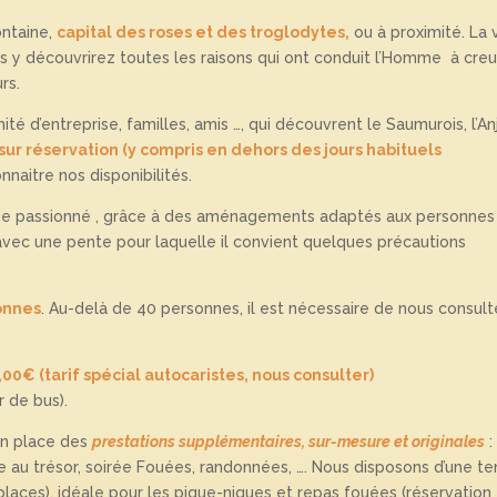
ontaine,
capital des roses et des troglodytes,
ou à proximité. La v
 y découvrirez toutes les raisons qui ont conduit l’Homme à cre
rs.
té d’entreprise, familles, amis …, qui découvrent le Saumurois, l’An
sur réservation (y compris en dehors des jours habituels
naitre nos disponibilités.
guide passionné , grâce à des aménagements adaptés aux personnes
 avec une pente pour laquelle il convient quelques précautions
sonnes
. Au-delà de 40 personnes, il est nécessaire de nous consult
,00€ (tarif spécial autocaristes, nous consulter)
 de bus).
 en place des
prestations supplémentaires, sur-mesure et originales
:
u trésor, soirée Fouées, randonnées, …. Nous disposons d’une te
laces), idéale pour les pique-niques et repas fouées (réservation