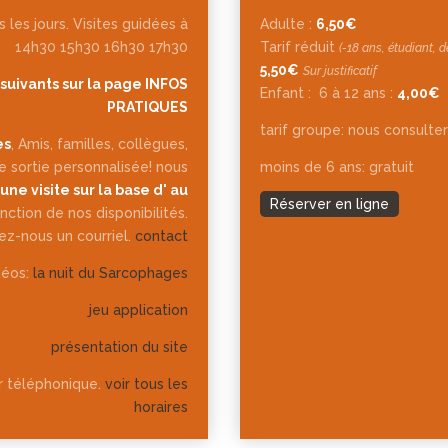
 les jours. Visites guidées à
Adulte :
6,50€
14h30 15h30 16h30 17h30
Tarif réduit
(-18 ans, étudiant,
5,50€
Sur justificatif
suivants sur la page INFOS
Enfant :
6 à 12 ans :
4,00€
PRATIQUES
tarif groupe: nous consulte
es
, Amis, familles, collègues,
e sortie personnalisée! nous
moins de 6 ans: gratuit
une visite sur la base d' au
Réserver en ligne
nction de nos disponibilités.
z-nous un courriel.
contact
déos:
la nuit du Sarcophages
jeu application
présentation du site
ur téléphonique.
voir tous les
horaires