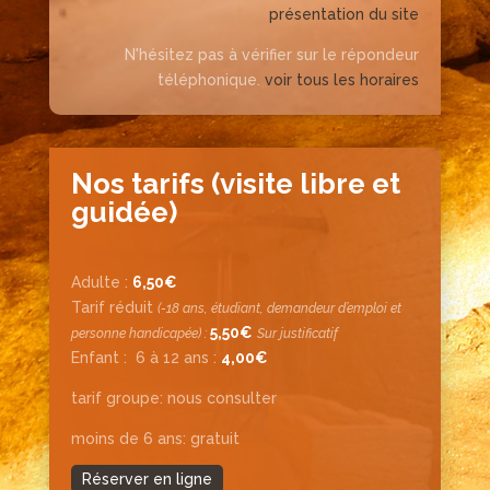
présentation du site
N'hésitez pas à vérifier sur le répondeur
téléphonique.
voir tous les horaires
Nos tarifs (visite libre et
guidée)
Adulte :
6,50€
Tarif réduit
(-18 ans, étudiant, demandeur d’emploi et
5,50€
personne handicapée) :
Sur justificatif
Enfant :
6 à 12 ans :
4,00€
tarif groupe: nous consulter
moins de 6 ans: gratuit
Réserver en ligne