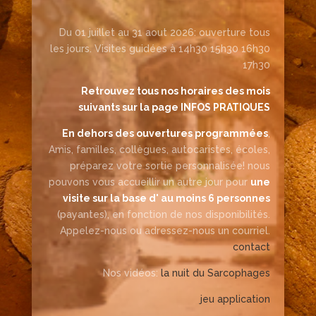
Du 01 juillet au 31 aout 2026: ouverture tous
les jours. Visites guidées à 14h30 15h30 16h30
17h30
Retrouvez tous nos horaires des mois
suivants sur la page INFOS PRATIQUES
En dehors des ouvertures programmées
,
Amis, familles, collègues, autocaristes, écoles,
préparez votre sortie personnalisée! nous
pouvons vous accueillir un autre jour pour
une
visite sur la base d' au moins 6 personnes
(payantes), en fonction de nos disponibilités.
Appelez-nous ou adressez-nous un courriel.
contact
Nos vidéos:
la nuit du Sarcophages
jeu application