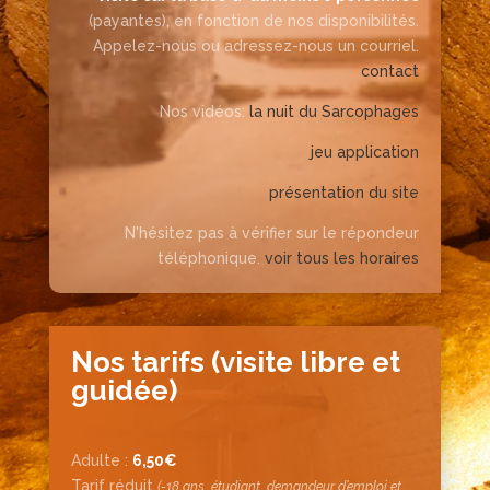
(payantes), en fonction de nos disponibilités.
Appelez-nous ou adressez-nous un courriel.
contact
Nos vidéos:
la nuit du Sarcophages
jeu application
présentation du site
N'hésitez pas à vérifier sur le répondeur
téléphonique.
voir tous les horaires
Nos tarifs (visite libre et
guidée)
Adulte :
6,50€
Tarif réduit
(-18 ans, étudiant, demandeur d’emploi et