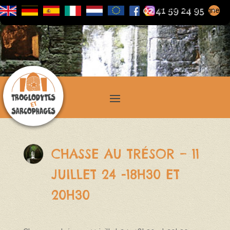
02 41 59 24 95
+
Réserver en ligne
CHASSE AU TRÉSOR – 11
JUILLET 24 -18H30 ET
20H30