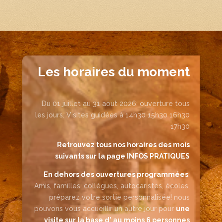
Les horaires du moment
Du 01 juillet au 31 aout 2026: ouverture tous
les jours. Visites guidées à 14h30 15h30 16h30
17h30
Retrouvez tous nos horaires des mois
suivants sur la page INFOS PRATIQUES
En dehors des ouvertures programmées
,
Amis, familles, collègues, autocaristes, écoles,
préparez votre sortie personnalisée! nous
pouvons vous accueillir un autre jour pour
une
visite sur la base d' au moins 6 personnes