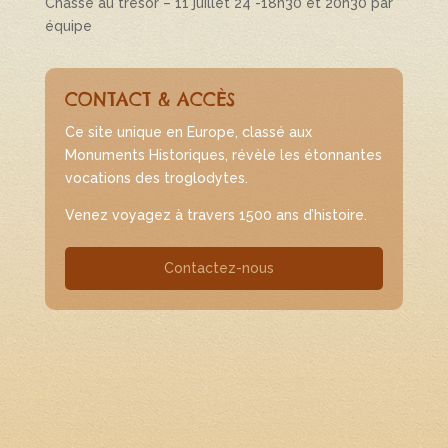
Chasse au trésor – 11 juillet 24 -18h30 et 20h30 par
équipe
CONTACT & ACCÈS
Ce site unique en Europe, classé aux
Monuments Historiques, révèle les étonnantes
vocations des troglodytes.
Venez voyagez à travers 1500 ans d’histoire.
Contactez-nous